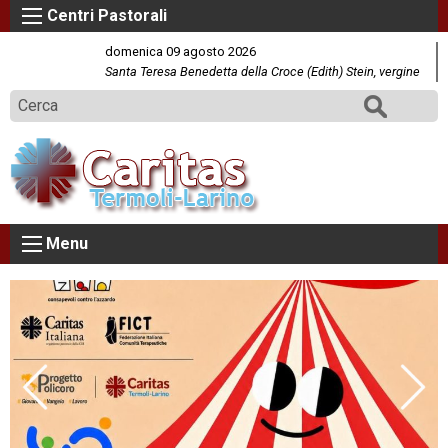
S
k
domenica 09 agosto 2026
i
Santa Teresa Benedetta della Croce (Edith) Stein, vergine
p
Cerca
t
o
c
o
n
t
Menu
e
n
t
Previo
Next
us