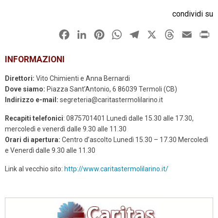
condividi su
F
L
P
W
T
X
T
E
P
a
i
i
h
e
h
m
r
INFORMAZIONI
c
n
n
a
l
r
a
i
e
k
t
t
e
e
i
n
Direttori:
Vito Chimienti e Anna Bernardi
b
e
e
s
g
a
l
t
Dove siamo:
Piazza Sant’Antonio, 6 86039 Termoli (CB)
Indirizzo e-mail:
segreteria@caritastermolilarino.it
o
d
r
A
r
d
o
I
e
p
a
s
Recapiti telefonici
: 0875701401 Lunedì dalle 15.30 alle 17.30,
mercoledì e venerdì dalle 9.30 alle 11.30
k
n
s
p
m
Orari di apertura:
Centro d’ascolto Lunedì 15.30 – 17.30 Mercoledì
t
e Venerdì dalle 9.30 alle 11.30
Link al vecchio sito:
http://www.caritastermolilarino.it/