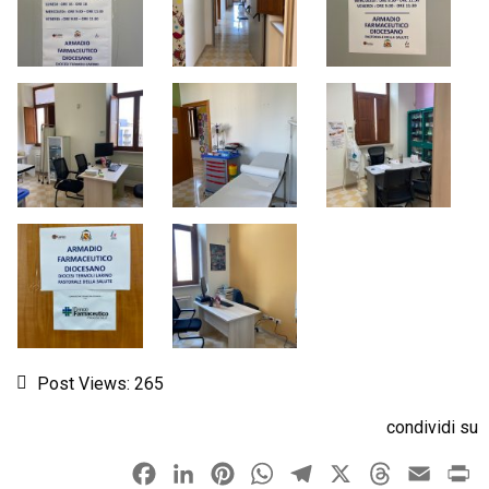
Post Views:
265
condividi su
F
L
P
W
T
X
T
E
P