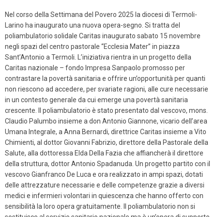
Nel corso della Settimana del Povero 2025 la diocesi di Termoli-
Larino ha inaugurato una nuova opera-segno. Si tratta del
poliambulatorio solidale Caritas inaugurato sabato 15 novembre
negli spazi del centro pastorale “Ecclesia Mater” in piazza
Sant’Antonio a Termoli. L’iniziativa rientra in un progetto della
Caritas nazionale – fondo Impresa Sanpaolo promosso per
contrastare la povertà sanitaria e offrire un’opportunità per quanti
non riescono ad accedere, per svariate ragioni, alle cure necessarie
in un contesto generale da cui emerge una povertà sanitaria
crescente. Il poliambulatorio è stato presentato dal vescovo, mons.
Claudio Palumbo insieme a don Antonio Giannone, vicario dell’area
Umana Integrale, a Anna Bernardi, direttrice Caritas insieme a Vito
Chimienti, al dottor Giovanni Fabrizio, direttore della Pastorale della
Salute, alla dottoressa Elda Della Fazia che affiancherà il direttore
della struttura, dottor Antonio Spadanuda. Un progetto partito con il
vescovo Gianfranco De Luca e ora realizzato in ampi spazi, dotati
delle attrezzature necessarie e delle competenze grazie a diversi
medici e infermieri volontari in quiescenza che hanno offerto con
sensibilità la loro opera gratuitamente. Il poliambulatorio non si
sostituisce al servizio sanitario nazionale ma è un’opera di supporto