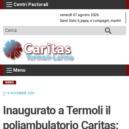
S
k
venerdì 07 agosto 2026
i
Santi Sisto II, papa, e compagni, martiri
p
Cerca
t
o
c
o
n
t
Menu
e
n
NEWS
t
16 NOVEMBRE 2025
Inaugurato a Termoli il
poliambulatorio Caritas: