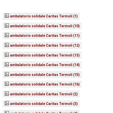
a
i
i
h
e
h
m
r
c
n
n
a
l
r
a
i
ambulatorio solidale Caritas Termoli (1)
e
k
t
t
e
e
i
n
b
e
e
s
g
a
l
t
ambulatorio solidale Caritas Termoli (10)
o
d
r
A
r
d
ambulatorio solidale Caritas Termoli (11)
o
I
e
p
a
s
ambulatorio solidale Caritas Termoli (12)
k
n
s
p
m
t
ambulatorio solidale Caritas Termoli (13)
ambulatorio solidale Caritas Termoli (14)
ambulatorio solidale Caritas Termoli (15)
ambulatorio solidale Caritas Termoli (16)
ambulatorio solidale Caritas Termoli (2)
ambulatorio solidale Caritas Termoli (3)