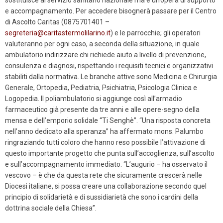
e accompagnamento. Per accedere bisognerà passare per il Centro
di Ascolto Caritas (0875701401 –
segreteria@caritastermolilarino.it
) e le parrocchie; gli operatori
valuteranno per ogni caso, a seconda della situazione, in quale
ambulatorio indirizzare chi richiede aiuto a livello di prevenzione,
consulenza e diagnosi, rispettando i requisiti tecnici e organizzativi
stabiliti dalla normativa. Le branche attive sono Medicina e Chirurgia
Generale, Ortopedia, Pediatria, Psichiatria, Psicologia Clinica e
Logopedia. Il poliambulatorio si aggiunge così all’armadio
farmaceutico già presente da tre anni e alle opere-segno della
mensa e dell’emporio solidale “Ti Senghè”. “Una risposta concreta
nell’anno dedicato alla speranza” ha affermato mons. Palumbo
ringraziando tutti coloro che hanno reso possibile l’attivazione di
questo importante progetto che punta sull’accoglienza, sull’ascolto
e sull’accompagnamento immediato. “L’augurio – ha osservato il
vescovo – è che da questa rete che sicuramente crescerà nelle
Diocesi italiane, si possa creare una collaborazione secondo quel
principio di solidarietà e di sussidiarietà che sono i cardini della
dottrina sociale della Chiesa”.